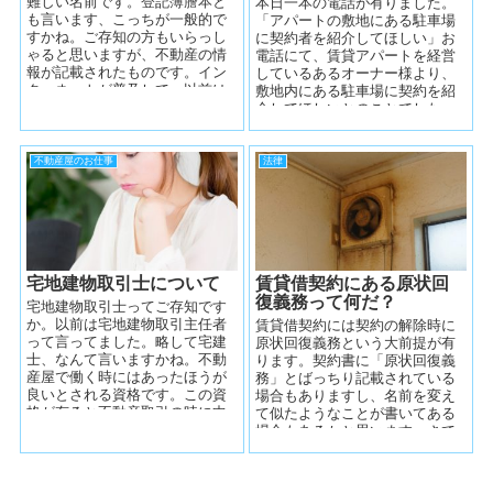
難しい名前です。登記簿謄本と
本日一本の電話が有りました。
も言います、こっちが一般的で
「アパートの敷地にある駐車場
すかね。ご存知の方もいらっし
に契約者を紹介してほしい」お
ゃると思いますが、不動産の情
電話にて、賃貸アパートを経営
報が記載されたものです。イン
しているあるオーナー様より、
ターネットが普及して、以前は
敷地内にある駐車場に契約を紹
紙として保存されていた不動産
介してほしいとのことでした。
情報（登記簿謄...
初めての方です、近隣に弊社管
理の駐車場があ...
不動産屋のお仕事
法律
宅地建物取引士について
賃貸借契約にある原状回
復義務って何だ？
宅地建物取引士ってご存知です
か。以前は宅地建物取引主任者
賃貸借契約には契約の解除時に
って言ってました。略して宅建
原状回復義務という大前提が有
士、なんて言いますかね。不動
ります。契約書に「原状回復義
産屋で働く時にはあったほうが
務」とばっちり記載されている
良いとされる資格です。この資
場合もありますし、名前を変え
格が有ると不動産取引の時に中
て似たようなことが書いてある
心となって契約を行います。会
場合もあるかと思います。さて
社としても取引...
本日はこの「原状回復義務」に
ついて、わたく...