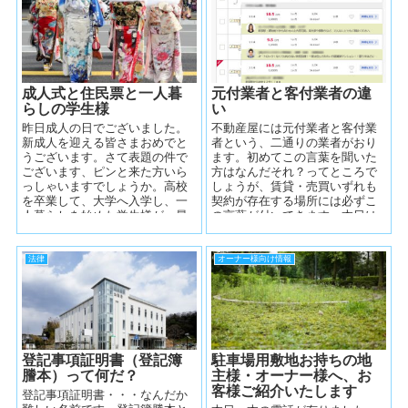
成人式と住民票と一人暮
元付業者と客付業者の違
らしの学生様
い
昨日成人の日でございました。
不動産屋には元付業者と客付業
新成人を迎える皆さまおめでと
者という、二通りの業者がおり
うございます。さて表題の件で
ます。初めてこの言葉を聞いた
ございます、ピンと来た方いら
方はなんだそれ？ってところで
っしゃいますでしょうか。高校
しょうが、賃貸・売買いずれも
を卒業して、大学へ入学し、一
契約が存在する場所には必ずこ
人暮らしを始めた学生様が、最
の言葉が付いてきます。本日は
初に住民票を移動するかしない
この二通りの業者のご説明をい
か、けっこうお...
たします。 ...
法律
オーナー様向け情報
登記事項証明書（登記簿
駐車場用敷地お持ちの地
謄本）って何だ？
主様・オーナー様へ、お
客様ご紹介いたします
登記事項証明書・・・なんだか