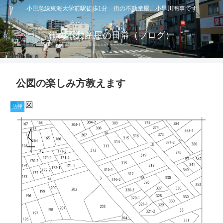
小田急線東海大学前駅徒歩1分 街の不動産屋 小早川商事です
街の不動産屋の日常（ブログ）
公図の楽しみ方教えます
法律