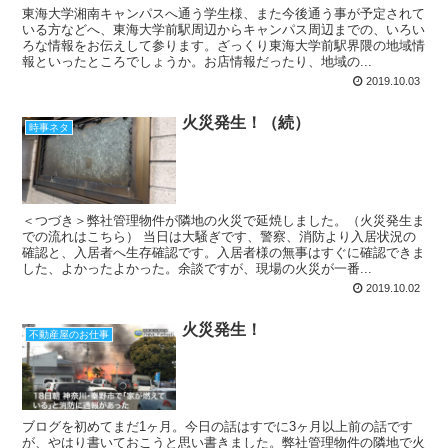
東海大学湘南キャンパスへ通う学生様、また今後通う事が予定されて
いる方などへ、東海大学前駅周辺からキャンパス周辺までの、いろい
ろな情報をお伝えして参ります。ざっくり東海大学前駅界隈の地域情
報といったところでしょうか。お店情報だったり、地域の...
2019.10.03
火災発生！（続）
時事ネタ
＜つづき＞弊社管理物件が隣地の火災で延焼しました。（火災発生ま
での流れはこちら） 当日は大騒ぎです、警察、消防より入居状況の
確認と、入居者へ生存確認です。入居者様の無事はすぐに確認できま
した、よかったよかった。余談ですが、現場の火災が一番...
2019.10.02
火災発生！
不動産屋のお仕事
ブログを初めてまだ1ヶ月。今日の話はすでに3ヶ月以上前の話です
が、やはり書いておこうと思い書きました。弊社管理物件の隣地で火