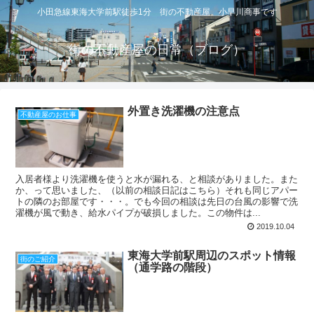
小田急線東海大学前駅徒歩1分 街の不動産屋 小早川商事です
街の不動産屋の日常（ブログ）
外置き洗濯機の注意点
不動産屋のお仕事
入居者様より洗濯機を使うと水が漏れる、と相談がありました。また
か、って思いました、（以前の相談日記はこちら）それも同じアパー
トの隣のお部屋です・・・。でも今回の相談は先日の台風の影響で洗
濯機が風で動き、給水パイプが破損しました。この物件は...
2019.10.04
東海大学前駅周辺のスポット情報
街のご紹介
（通学路の階段）