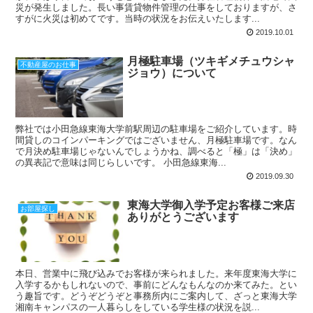
災が発生しました。長い事賃貸物件管理の仕事をしておりますが、さ
すがに火災は初めてです。当時の状況をお伝えいたします...
2019.10.01
月極駐車場（ツキギメチュウシャ
不動産屋のお仕事
ジョウ）について
弊社では小田急線東海大学前駅周辺の駐車場をご紹介しています。時
間貸しのコインパーキングではございません、月極駐車場です。なん
で月決め駐車場じゃないんでしょうかね、調べると「極」は「決め」
の異表記で意味は同じらしいです。 小田急線東海...
2019.09.30
東海大学御入学予定お客様ご来店
お部屋探し
ありがとうございます
本日、営業中に飛び込みでお客様が来られました。来年度東海大学に
入学するかもしれないので、事前にどんなもんなのか来てみた。とい
う趣旨です。どうぞどうぞと事務所内にご案内して、ざっと東海大学
湘南キャンパスの一人暮らしをしている学生様の状況を説...