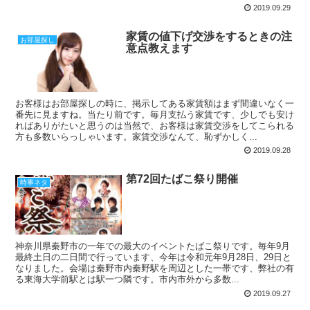
2019.09.29
家賃の値下げ交渉をするときの注
お部屋探し
意点教えます
お客様はお部屋探しの時に、掲示してある家賃額はまず間違いなく一
番先に見ますね。当たり前です。毎月支払う家賃です、少しでも安け
ればありがたいと思うのは当然で、お客様は家賃交渉をしてこられる
方も多数いらっしゃいます。家賃交渉なんて、恥ずかしく...
2019.09.28
第72回たばこ祭り開催
時事ネタ
神奈川県秦野市の一年での最大のイベントたばこ祭りです。毎年9月
最終土日の二日間で行っています、今年は令和元年9月28日、29日と
なりました。会場は秦野市内秦野駅を周辺とした一帯です、弊社の有
る東海大学前駅とは駅一つ隣です。市内市外から多数...
2019.09.27