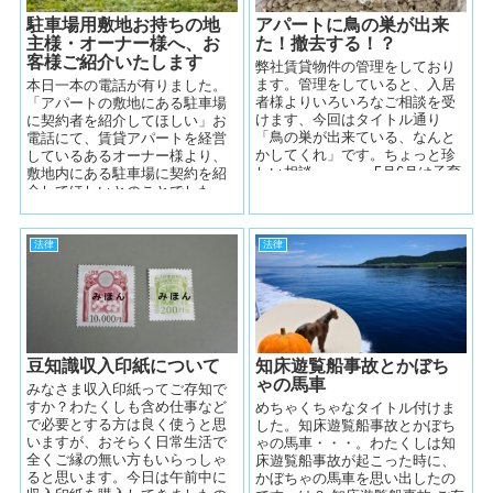
駐車場用敷地お持ちの地
アパートに鳥の巣が出来
主様・オーナー様へ、お
た！撤去する！？
客様ご紹介いたします
弊社賃貸物件の管理をしており
ます。管理をしていると、入居
本日一本の電話が有りました。
者様よりいろいろなご相談を受
「アパートの敷地にある駐車場
けます、今回はタイトル通り
に契約者を紹介してほしい」お
「鳥の巣が出来ている、なんと
電話にて、賃貸アパートを経営
かしてくれ」です。ちょっと珍
しているあるオーナー様より、
しい相談・・・。 5月6月は子育
敷地内にある駐車場に契約を紹
ての時期です 季節柄、巷の野...
介してほしいとのことでした。
初めての方です、近隣に弊社管
理の駐車場があ...
法律
法律
豆知識収入印紙について
知床遊覧船事故とかぼち
ゃの馬車
みなさま収入印紙ってご存知で
すか？わたくしも含め仕事など
めちゃくちゃなタイトル付けま
で必要とする方は良く使うと思
した。知床遊覧船事故とかぼち
いますが、おそらく日常生活で
ゃの馬車・・・。わたくしは知
全くご縁の無い方もいらっしゃ
床遊覧船事故が起こった時に、
ると思います。今日は午前中に
かぼちゃの馬車を思い出したの