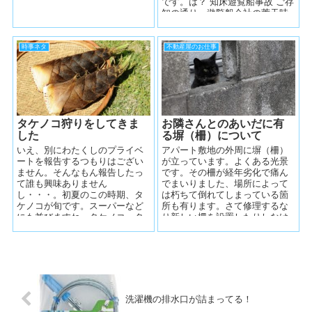
収入印紙を購入してきましたの
です。は？ 知床遊覧船事故 ご存
で、それについてお話しようと
知の通り、遊覧船会社の荒天時
思います。 ...
の無理な運航が原因による転...
時事ネタ
不動産屋のお仕事
タケノコ狩りをしてきま
お隣さんとのあいだに有
した
る塀（柵）について
いえ、別にわたくしのプライベ
アパート敷地の外周に塀（柵）
ートを報告するつもりはござい
が立っています。よくある光景
ません。そんなもん報告したっ
です。その柵が経年劣化で痛ん
て誰も興味ありません
でまいりました、場所によって
し・・・。初夏のこの時期、タ
は朽ちて倒れてしまっている箇
ケノコが旬です。スーパーなど
所も有ります。さて修理するな
にも並びますね、タケノコ。タ
り新しい柵を設置したりしなけ
ケノコにも種類が有ります。孟
れば、まずは壊れた箇所を撤去
宗竹（モウソウチク）と...
しよう、なんて...
洗濯機の排水口が詰まってる！