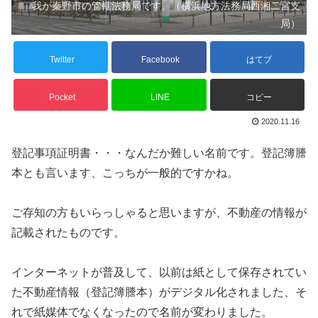
我が秦野市の管轄法務局です。（横浜地方法務局西湘二宮支
局）
Twitter
Facebook
はてブ
Pocket
LINE
コピー
2020.11.16
登記事項証明書・・・なんだか難しい名前です。登記簿謄
本とも言います、こっちが一般的ですかね。
ご存知の方もいらっしゃると思いますが、不動産の情報が
記載されたものです。
インターネットが普及して、以前は紙として保存されてい
た不動産情報（登記簿謄本）がデジタル化されました、そ
れで紙媒体でなくなったので名前が変わりました。