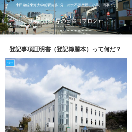
小田急線東海大学前駅徒歩1分 街の不動産屋 小早川商事です
街の不動産屋の日常（ブログ）
登記事項証明書（登記簿謄本）って何だ？
法律