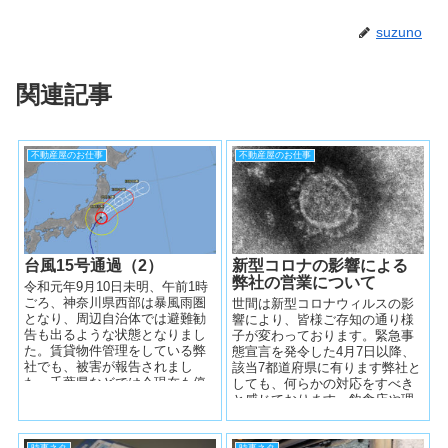
suzuno
関連記事
不動産屋のお仕事
不動産屋のお仕事
台風15号通過（2）
新型コロナの影響による
弊社の営業について
令和元年9月10日未明、午前1時
ごろ、神奈川県西部は暴風雨圏
世間は新型コロナウィルスの影
となり、周辺自治体では避難勧
響により、皆様ご存知の通り様
告も出るような状態となりまし
子が変わっております。緊急事
た。賃貸物件管理をしている弊
態宣言を発令した4月7日以降、
社でも、被害が報告されまし
該当7都道府県に有ります弊社と
た。千葉県などでは今現在も停
しても、何らかの対応をすべき
電や断水により、不自由な暮ら
と感じております。飲食店や理
しをされてい...
髪店など、多大な影響が出てい
る業種から...