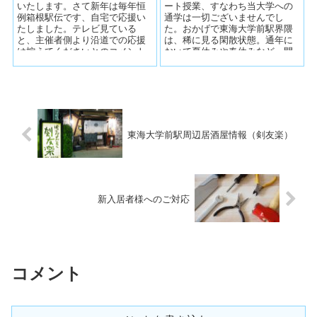
いたします。さて新年は毎年恒
ート授業、すなわち当大学への
例箱根駅伝です、自宅で応援い
通学は一切ございませんでし
たしました。テレビ見ている
た。おかげで東海大学前駅界隈
と、主催者側より沿道での応援
は、稀に見る閑散状態。通年に
は控えてくださいとのコメント
おいて夏休みや春休みなど、閑
も有り。自宅より沿道まで行け
散とする時期はありましたが、
ない距離では有り...
もちろんこんなに...
東海大学前駅周辺居酒屋情報（剣友楽）
新入居者様へのご対応
コメント