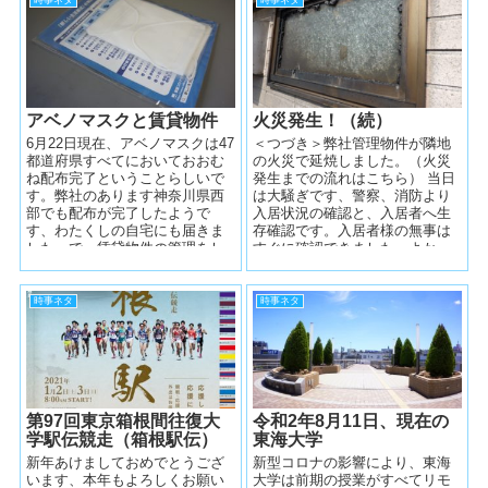
時事ネタ
時事ネタ
アベノマスクと賃貸物件
火災発生！（続）
6月22日現在、アベノマスクは47
＜つづき＞弊社管理物件が隣地
都道府県すべてにおいておおむ
の火災で延焼しました。（火災
ね配布完了ということらしいで
発生までの流れはこちら） 当日
す。弊社のあります神奈川県西
は大騒ぎです、警察、消防より
部でも配布が完了したようで
入居状況の確認と、入居者へ生
す、わたくしの自宅にも届きま
存確認です。入居者様の無事は
した。で、賃貸物件の管理をし
すぐに確認できました、よかっ
ている弊社としては、管理物件
たよかった。余談ですが、現場
の入居者様...
の火災が一番...
時事ネタ
時事ネタ
第97回東京箱根間往復大
令和2年8月11日、現在の
学駅伝競走（箱根駅伝）
東海大学
新年あけましておめでとうござ
新型コロナの影響により、東海
います、本年もよろしくお願い
大学は前期の授業がすべてリモ