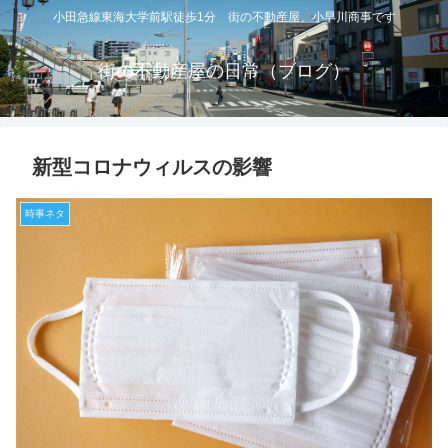
小田急線東海大学前駅徒歩1分 街の不動産屋 小早川商事です
街の不動産屋の日常（ブログ）
新型コロナウィルスの影響
時事ネタ