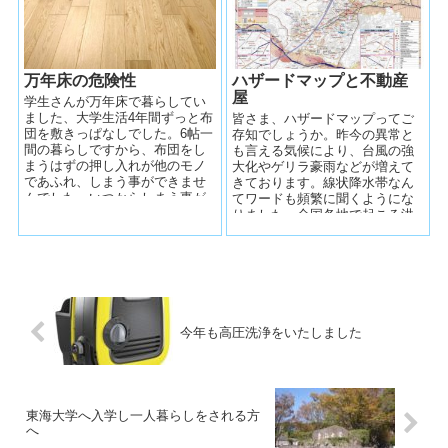
万年床の危険性
ハザードマップと不動産
屋
学生さんが万年床で暮らしてい
ました、大学生活4年間ずっと布
皆さま、ハザードマップってご
団を敷きっぱなしでした。6帖一
存知でしょうか。昨今の異常と
間の暮らしですから、布団をし
も言える気候により、台風の強
まうはずの押し入れが他のモノ
大化やゲリラ豪雨などが増えて
であふれ、しまう事ができませ
きております。線状降水帯なん
んでした。いつからしまう事が
てワードも頻繁に聞くようにな
出来なくなったのか？ほぼ入学
りました。全国各地で起こる洪
した当初か...
水、土砂災害、津波などの災害
リスクに対して...
今年も高圧洗浄をいたしました
東海大学へ入学し一人暮らしをされる方
へ