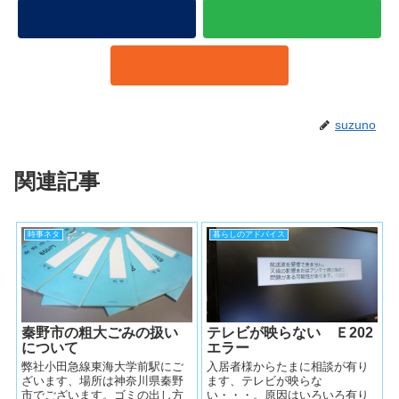
suzuno
関連記事
時事ネタ
暮らしのアドバイス
秦野市の粗大ごみの扱い
テレビが映らない Ｅ202
について
エラー
弊社小田急線東海大学前駅にご
入居者様からたまに相談が有り
ざいます、場所は神奈川県秦野
ます、テレビが映らな
市でございます。ゴミの出し方
い・・・。原因はいろいろ有り