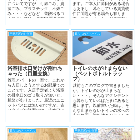
についてですが、可燃ごみ、資
ます。ご本人に原因がある場合
源ごみ、プラスチック、不燃ご
もあるし、暮らしている賃貸物
み・・・などなど、普段出るゴ
件に問題が有る場合も有りま
ミについては、ご自宅周辺に有
す。エラーメッセージの種類も
るゴミ捨て場に、指定された日
いろいろありますが、ほぼ「Ｅ
に出すのが決ま...
202エラー」ですね。こ...
不動産屋のお仕事
暮らしのアドバイス
浴室排水口受けが割れち
トイレの水が止まらない
ゃった（目皿交換）
（ペットボトルトラッ
プ）
管理アパートの一室で、これか
ら入居しようとするお部屋での
以前もこのブログで書きました
ことです。入居予定者より浴室
が、トイレの水が止まらな
の排水口のゴミ取りが無いと、
い・・・。そんなアクシデント
相談がありました。最近のユニ
も暮らしていればたまにあると
ットバスには無いのですが、古
思います。以前書いた時は、そ
いタイプの浴室では、排水口に
んな止まらないトイレの水への
金属製のゴミ受けがあると思い
応急処置・対処法をお伝えしま
ます。目皿と言...
したが、今回は止まらない原因
について。(以前の...
暮らしのアドバイス
不動産屋のお仕事