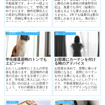
不動産屋です。オーナー様より
し弊社の有る神奈川県秦野市付
物件をお預かりして、管理に努
近は、真夏でも35℃（猛暑日）
めております。物件近隣住人と
を超えるような暑さはあまりあ
の良好な関係を保つことは必須
りません。1年でも猛暑日は数日
です、些細な事をきっかけに不
程度しかありません。海が近い
仲となれば、いずれあるだろう
せいでしょうか。でもなんだか
諸事事項が円滑に及ばない、な
今年は違いますね・・・暑
どということも...
い・・・。 ...
入居者様ノンフィクションドラマ
暮らしのアドバイス
学生様退居時のトンでも
お部屋にカーテンを付け
エピソード
る時のアドバイス
わたくしは毎年たくさんの学生
お部屋を決めて、実際に暮らす
様を見送ります、賃貸物件の退
段階になると、居間にカーテン
居の立会いをする立場でござい
を付ける事になると思います。
ます。学生様ご本人にはいろい
そんな時のちょっとしたアドバ
ろと思い出の詰まったお部屋で
イス、不動産屋観点からいたし
しょう、それの最後を見届けま
ます。決してデザインなどの話
す。いろいろお世話になりまし
ではありません、お好きなデザ
た、と丁寧に写真など撮る学生
インのカーテン付けてくださ
様もいらしゃい...
い。 カー...
お部屋探し
不動産屋のお仕事