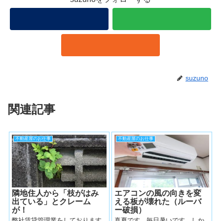
suzuno
関連記事
不動産屋のお仕事
不動産屋のお仕事
隣地住人から「枝がはみ
エアコンの風の向きを変
出ている」とクレーム
える板が壊れた（ルーバ
が！
ー破損）
弊社賃貸管理業をしております
真夏です、毎日暑いです。しか