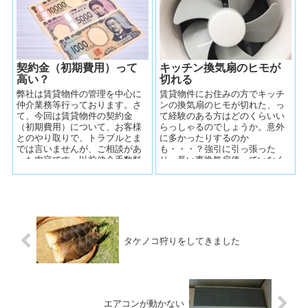
契約金（初期費用）って
キッチン換気扇のヒモが
高い？
切れる
弊社は賃貸物件の管理を中心に
賃貸物件にお住みの方でキッチ
仲介業務等行っております。さ
ンの換気扇のヒモが切れた、っ
て、今回は賃貸物件の契約金
て経験のある方はどのくらいい
（初期費用）について、お客様
らっしゃるのでしょうか。意外
とのやり取りで、トラブルとま
に多かったりするのか
では言いませんが、ご相談があ
も・・・？強引に引っ張った
った内容です。以前仲介手数料
り、長い事換気扇使っていなく
が高い事について書きました
て久しぶりに使おうとしたら切
が、今回はその他費...
れたりします。単なるヒモ...
タケノコ狩りをしてきました
エアコンが動かない