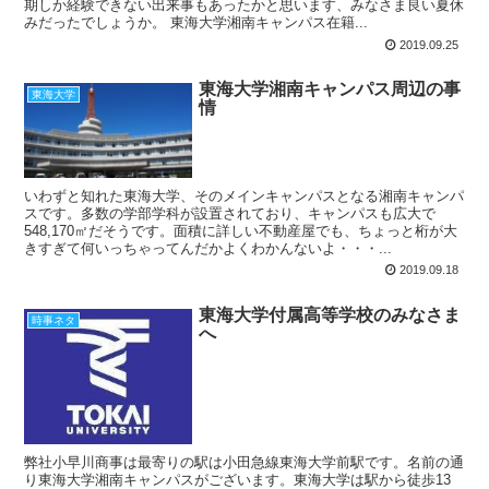
期しか経験できない出来事もあったかと思います、みなさま良い夏休
みだったでしょうか。 東海大学湘南キャンパス在籍...
2019.09.25
東海大学湘南キャンパス周辺の事
東海大学
情
いわずと知れた東海大学、そのメインキャンパスとなる湘南キャンパ
スです。多数の学部学科が設置されており、キャンパスも広大で
548,170㎡だそうです。面積に詳しい不動産屋でも、ちょっと桁が大
きすぎて何いっちゃってんだかよくわかんないよ・・・...
2019.09.18
東海大学付属高等学校のみなさま
時事ネタ
へ
弊社小早川商事は最寄りの駅は小田急線東海大学前駅です。名前の通
り東海大学湘南キャンパスがございます。東海大学は駅から徒歩13