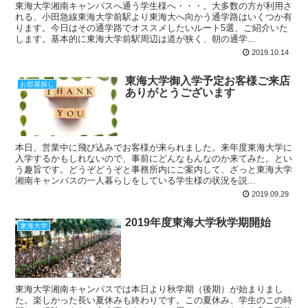
東海大学湘南キャンパスへ通う学生様へ・・・。大多数の方が利用さ
れる、小田急線東海大学前駅より東海大へ向かう通学路はいくつか有
ります。今日はその通学路でオススメしたいルート5選、ご紹介いた
します。基本的に東海大学前駅周辺は道が狭く、朝の通学...
2019.10.14
東海大学御入学予定お客様ご来店
お部屋探し
ありがとうございます
本日、営業中に飛び込みでお客様が来られました。来年度東海大学に
入学するかもしれないので、事前にどんなもんなのか来てみた。とい
う趣旨です。どうぞどうぞと事務所内にご案内して、ざっと東海大学
湘南キャンパスの一人暮らしをしている学生様の状況を説...
2019.09.29
2019年度東海大学秋学期開始
東海大学
東海大学湘南キャンパスでは本日より秋学期（後期）が始まりまし
た。楽しかった長い夏休みも終わりです。この夏休み、学生のこの時