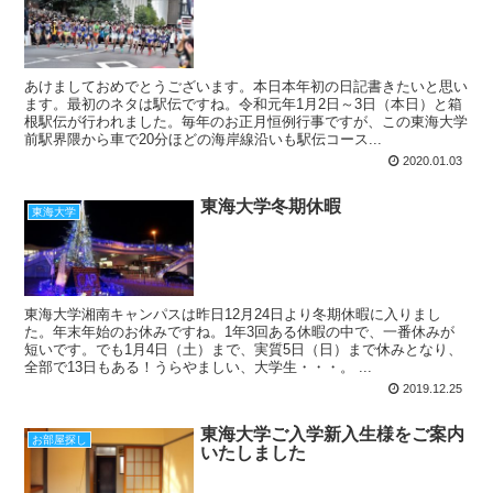
あけましておめでとうございます。本日本年初の日記書きたいと思い
ます。最初のネタは駅伝ですね。令和元年1月2日～3日（本日）と箱
根駅伝が行われました。毎年のお正月恒例行事ですが、この東海大学
前駅界隈から車で20分ほどの海岸線沿いも駅伝コース...
2020.01.03
東海大学冬期休暇
東海大学
東海大学湘南キャンパスは昨日12月24日より冬期休暇に入りまし
た。年末年始のお休みですね。1年3回ある休暇の中で、一番休みが
短いです。でも1月4日（土）まで、実質5日（日）まで休みとなり、
全部で13日もある！うらやましい、大学生・・・。 ...
2019.12.25
東海大学ご入学新入生様をご案内
お部屋探し
いたしました