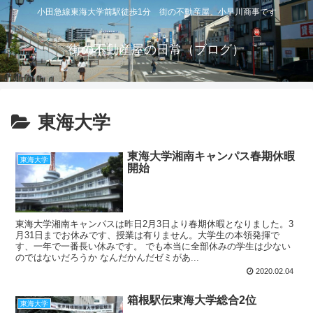
小田急線東海大学前駅徒歩1分 街の不動産屋 小早川商事です
街の不動産屋の日常（ブログ）
東海大学
東海大学湘南キャンパス春期休暇
東海大学
開始
東海大学湘南キャンパスは昨日2月3日より春期休暇となりました。3
月31日までお休みです、授業は有りません。大学生の本領発揮で
す、一年で一番長い休みです。 でも本当に全部休みの学生は少ない
のではないだろうか なんだかんだゼミがあ...
2020.02.04
箱根駅伝東海大学総合2位
東海大学