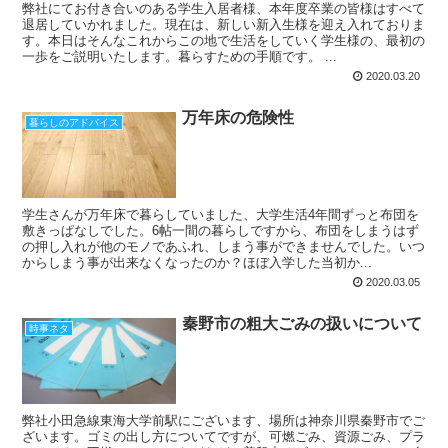
弊社にてお付き合いのある学生入居者様、本年度卒業の皆様はすべて
退居していかれました。現在は、新しい新入生様を迎え入れておりま
す。本日はそんなこれからこの地で生活をしていく学生様の、最初の
一歩をご説明いたします。暮らすための手順です。 ...
2020.03.20
万年床の危険性
暮らしのアドバイス
学生さんが万年床で暮らしていました、大学生活4年間ずっと布団を
敷きっぱなしでした。6帖一間の暮らしですから、布団をしまうはず
の押し入れが他のモノであふれ、しまう事ができませんでした。いつ
からしまう事が出来なくなったのか？ほぼ入学した当初か...
2020.03.05
秦野市の粗大ごみの扱いについて
時事ネタ
弊社小田急線東海大学前駅にございます、場所は神奈川県秦野市でご
ざいます。ゴミの出し方についてですが、可燃ごみ、資源ごみ、プラ