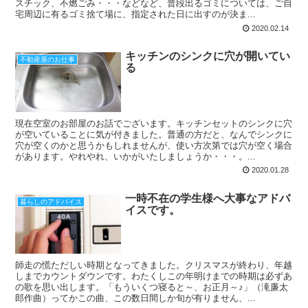
スチック、不燃ごみ・・・などなど、普段出るゴミについては、ご自
宅周辺に有るゴミ捨て場に、指定された日に出すのが決ま...
2020.02.14
キッチンのシンクに穴が開いてい
不動産屋のお仕事
る
現在空室のお部屋のお話でございます。キッチンセットのシンクに穴
が空いていることに気が付きました。普通の方だと、なんでシンクに
穴が空くのかと思うかもしれませんが、使い方次第では穴が空く場合
があります。やれやれ、いかがいたしましょうか・・・。...
2020.01.28
一時不在の学生様へ大事なアドバ
暮らしのアドバイス
イスです。
師走の慌ただしい時期となってきました。クリスマスが終わり、年越
しまでカウントダウンです。わたくしこの年明けまでの時期は必ずあ
の歌を思い出します。「もういくつ寝ると～、お正月～♪」（滝廉太
郎作曲）ってかこの曲、この数日間しか旬が有りません、...