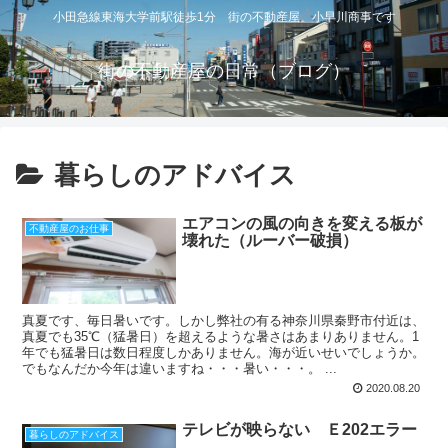
小田急線東海大学前駅徒歩1分 街の不動産屋 小早川商事です
街の不動産屋の日常（ブログ）
暮らしのアドバイス
エアコンの風の向きを変える板が
不動産屋のお仕事
壊れた（ルーバー破損）
真夏です、毎日暑いです。しかし弊社の有る神奈川県秦野市付近は、
真夏でも35℃（猛暑日）を超えるような暑さはあまりありません。1
年でも猛暑日は数日程度しかありません。海が近いせいでしょうか。
でもなんだか今年は違いますね・・・暑い・・・。 ...
2020.08.20
テレビが映らない Ｅ202エラー
暮らしのアドバイス