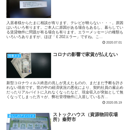
入居者様からたまに相談が有ります、テレビが映らない・・・。原因
はいろいろ有ります。ご本人に原因がある場合もあるし、暮らしてい
る賃貸物件に問題が有る場合も有ります。エラーメッセージの種類も
いろいろありますが、ほぼ「Ｅ202エラー」ですね。こ...
2020.07.01
コロナの影響で家賃が払えない
時事ネタ
新型コロナウィルス終息の兆しが見えたものの、まだまだ予断を許さ
れない現在です。世の中の経済状況の悪化により、契約社員の雇止め
だったりアルバイトに入れなくなったなど、現金収入が突如として無
くなってしまった方々が、弊社管理物件に入居している方...
2020.05.19
ストックハウス（資源物回収場
暮らしのアドバイス
所）秦野市