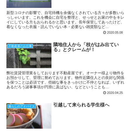
新型コロナの影響で、自宅待機を余儀なくされている方々が多数いら
っしゃいます。これを機会に自宅を整理と、せっせとお家の中をキレ
イにしている方もおられるかと思います。長年保管してあったけど、
着なくなった衣服・読んでいない本・必要ない雑貨類など...
2020.05.08
隣地住人から「枝がはみ出てい
不動産屋のお仕事
る」とクレームが！
弊社賃貸管理業をしております不動産屋です。オーナー様より物件を
お預かりして、管理に努めております。物件近隣住人との良好な関係
を保つことは必須です、些細な事をきっかけに不仲となれば、いずれ
あるだろう諸事事項が円滑に及ばない、などということも...
2020.04.25
引越して来られる学生様へ
暮らしのアドバイス