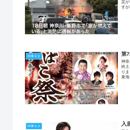
災が
すが
第
時事ネタ
神奈
終土
りま
東海
入
時事ネタ