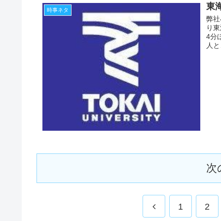
東
時事ネタ
弊社
り東
4分
人と
次
1
2