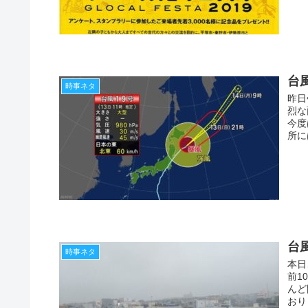
台
時事ネタ
昨日
烈な
今度
所に
台
時事ネタ
本日
前1
んど
おり