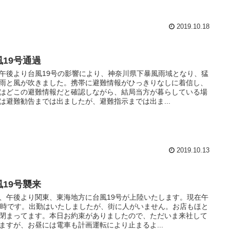
2019.10.18
風19号通過
午後より台風19号の影響により、神奈川県下暴風雨域となり、猛
雨と風が吹きました。携帯に避難情報がひっきりなしに着信し、
はどこの避難情報だと確認しながら、結局当方が暮らしている場
は避難勧告までは出ましたが、避難指示までは出ま...
2019.10.13
風19号襲来
、午後より関東、東海地方に台風19号が上陸いたします。現在午
0時です。出勤はいたしましたが、街に人がいません。お店もほと
閉まってます。本日お約束がありましたので、ただいま来社して
ますが、お昼には電車も計画運転により止まるよ...