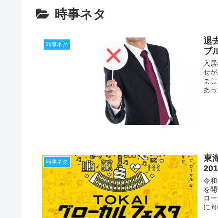
時事ネタ
退
時事ネタ
ブ
入居
せが
まし
あっ
東
時事ネタ
20
令和
を開
ロー
に向