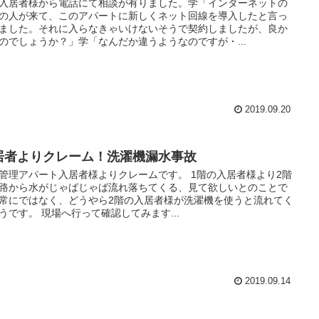
入居者様から電話にて相談が有りました。学「インターネットの
の人が来て、このアパートに新しくネット回線を導入したと言っ
ました。それに入らなきゃいけないそうで契約しましたが、良か
のでしょうか？」学「なんだか違うようなのですが・...
2019.09.20
居者よりクレーム！洗濯機漏水事故
管理アパート入居者様よりクレームです。 1階の入居者様より2階
路から水がじゃばじゃば流れ落ちてくる、見て欲しいとのことで
常にではなく、どうやら2階の入居者様が洗濯機を使うと流れてく
うです。 現場へ行って確認してみます...
2019.09.14