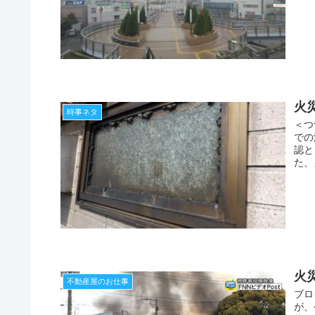
火
時事ネタ
＜つ
での
認と
た、
火
不動産屋のお仕事
ブロ
が、