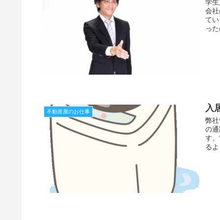
学生
会社
てい
った
入
不動産屋のお仕事
弊社
の通
す。
るよ