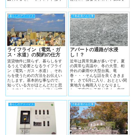
階がうるさい、なんとかしてく
約において多少なりとも保証会
れ。 ある学生入居者が相談に...
社が関わっている契約は全体の
70％以上あるそ...
暮らしのアドバイス
不動産屋のお仕事
ライフライン（電気・ガ
アパートの通路が水浸
ス・水道）の契約の仕方
し！？
賃貸物件に限らず、暮らしをす
近年は異常気象が多いです。夏
るうえで必要となるライフライ
の異常な高温や、冬の大雪、桁
ン（電気・ガス・水道）、それ
外れの豪雨や大型台風、竜
らを使うための方法をお伝えい
巻・・・そんな話を良くききま
たします。基本的な事なので、
す。さて6月に入り、おととい関
知っている方がほとんどだと思
東地方も梅雨入りとなりまし
いますが、知らないと誰かに聞
た。不安定な天気が多く、突然
くのもちょっと恥ずかしい内容
の雷雨などが多い時期です、ま
ですので、こっ...
た梅雨開け近くには...
暮らしのアドバイス
不動産屋のお仕事