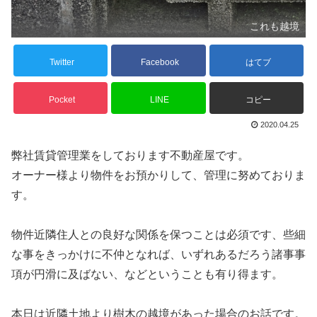
これも越境
Twitter
Facebook
はてブ
Pocket
LINE
コピー
2020.04.25
弊社賃貸管理業をしております不動産屋です。
オーナー様より物件をお預かりして、管理に努めておりま
す。
物件近隣住人との良好な関係を保つことは必須です、些細
な事をきっかけに不仲となれば、いずれあるだろう諸事事
項が円滑に及ばない、などということも有り得ます。
本日は近隣土地より樹木の越境があった場合のお話です。