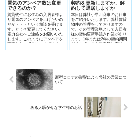
電気のアンペア数は変更
契約を更新しますか、解
できるのか？
約して退居しますか
賃貸物件にお住みの入居者様よ
本日は弊社小早川商事のお仕事
り電気のアンペアを上げたいの
をご紹介いたします。弊社賃貸
だが・・・という相談を受けま
物件の管理をしておりますの
す。どうぞ変更してください、
で、その管理業務として入居者
電力会社へご連絡をお願いいた
様の契約更新手続き作業があり
します。このようにアンペアを
ます。1年または2年の契約期間
変更したい場合は、まずはオー
がそれぞれの入居者様に有り、
ナー様や管理会社へ連絡してく
その契約期間満了と共に更新手
ださい。だめだ...
続きを行います...
新型コロナの影響による弊社の営業につ
いて
ある人騒がせな学生様のお話