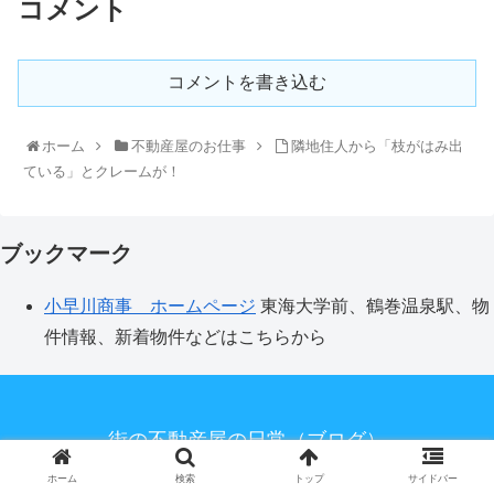
コメント
コメントを書き込む
ホーム
不動産屋のお仕事
隣地住人から「枝がはみ出
ている」とクレームが！
ブックマーク
小早川商事 ホームページ
東海大学前、鶴巻温泉駅、物
件情報、新着物件などはこちらから
街の不動産屋の日常（ブログ）
© 2019 街の不動産屋の日常（ブログ）.
ホーム
検索
トップ
サイドバー