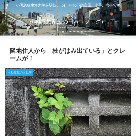
小田急線東海大学前駅徒歩1分 街の不動産屋 小早川商事です
街の不動産屋の日常（ブログ）
隣地住人から「枝がはみ出ている」とクレ
ームが！
不動産屋のお仕事