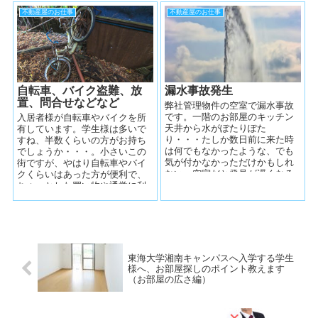
からです。天気...
る業種から...
不動産屋のお仕事
不動産屋のお仕事
自転車、バイク盗難、放
漏水事故発生
置、問合せなどなど
弊社管理物件の空室で漏水事故
です。一階のお部屋のキッチン
入居者様が自転車やバイクを所
天井から水がぽたりぽた
有しています。学生様は多いで
り・・・たしか数日前に来た時
すね、半数くらいの方がお持ち
は何でもなかったような、でも
でしょうか・・・。小さいこの
気が付かなかっただけかもしれ
街ですが、やはり自転車やバイ
ない。空室だと発見が遅くなる
クくらいはあった方が便利で、
傾向があります、残念ながらい
ちょっとした買い物や通学に利
たしかたありません。...
用しています。そんな自転車・
バイクのエピソ...
東海大学湘南キャンパスへ入学する学生
様へ、お部屋探しのポイント教えます
（お部屋の広さ編）