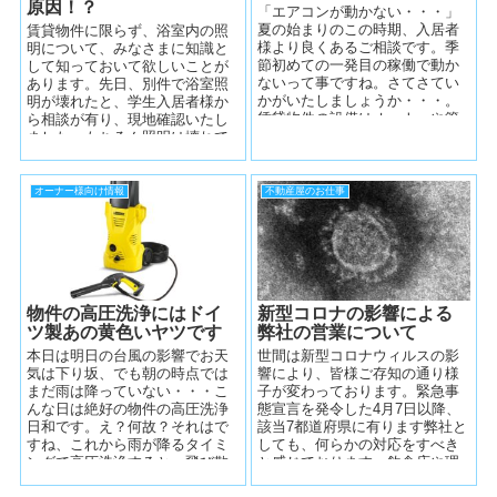
原因！？
「エアコンが動かない・・・」
夏の始まりのこの時期、入居者
賃貸物件に限らず、浴室内の照
様より良くあるご相談です。季
明について、みなさまに知識と
節初めての一発目の稼働で動か
して知っておいて欲しいことが
ないって事ですね。さてさてい
あります。先日、別件で浴室照
かがいたしましょうか・・・。
明が壊れたと、学生入居者様か
賃貸物件の設備はオーナーや管
ら相談が有り、現地確認いたし
理会社へ相談です エアコンに...
ました。もちろん照明は壊れて
いたのですが、それ以外の場所
でちょっと問題...
オーナー様向け情報
不動産屋のお仕事
物件の高圧洗浄にはドイ
新型コロナの影響による
ツ製あの黄色いヤツです
弊社の営業について
本日は明日の台風の影響でお天
世間は新型コロナウィルスの影
気は下り坂、でも朝の時点では
響により、皆様ご存知の通り様
まだ雨は降っていない・・・こ
子が変わっております。緊急事
んな日は絶好の物件の高圧洗浄
態宣言を発令した4月7日以降、
日和です。え？何故？それはで
該当7都道府県に有ります弊社と
すね、これから雨が降るタイミ
しても、何らかの対応をすべき
ングで高圧洗浄すると、飛び散
と感じております。飲食店や理
った汚れが雨で流れ落とされる
髪店など、多大な影響が出てい