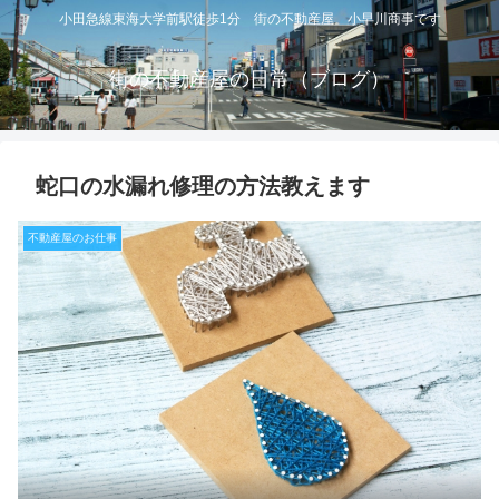
小田急線東海大学前駅徒歩1分 街の不動産屋 小早川商事です
街の不動産屋の日常（ブログ）
蛇口の水漏れ修理の方法教えます
不動産屋のお仕事