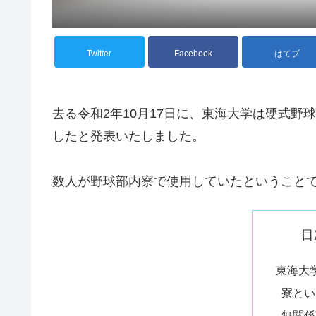
Twitter
Facebook
はてブ
去る令和2年10月17日に、東海大学は硬式
したと発表いたしました。
数人が野球部内寮で使用していたということ
目
東海大
寮とい
無関係