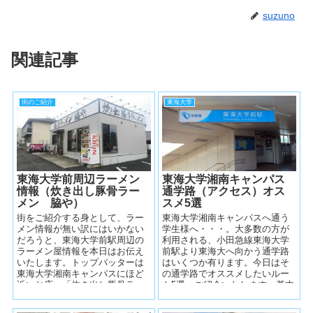
suzuno
関連記事
街のご紹介
東海大学
東海大学前周辺ラーメン
東海大学湘南キャンパス
情報（炊き出し豚骨ラー
通学路（アクセス）オス
メン 脇や）
スメ5選
街をご紹介する身として、ラー
東海大学湘南キャンパスへ通う
メン情報が無い訳にはいかない
学生様へ・・・。大多数の方が
だろうと、東海大学前駅周辺の
利用される、小田急線東海大学
ラーメン屋情報を本日はお伝え
前駅より東海大へ向かう通学路
いたします。トップバッターは
はいくつか有ります。今日はそ
東海大学湘南キャンパスにほど
の通学路でオススメしたいルー
近いお店、「炊き出し豚骨ラー
ト5選、ご紹介いたします。基本
メン 脇や」さんです。 東海大
的に東海大学前駅周辺は道が狭
学より...
く、朝の通学...