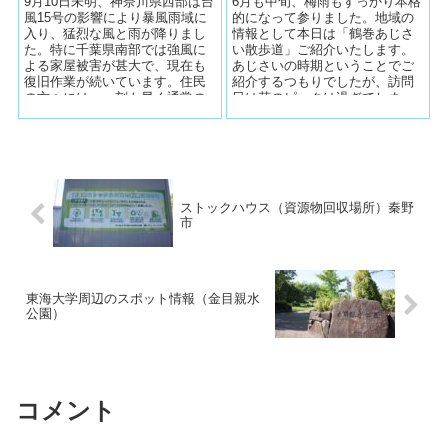
9月10日未明、神奈川県西部は台
6月も中旬、梅雨もすっかり本格
風15号の影響により暴風雨域に
的になって参りました。地域の
入り、猛烈な風と雨が降りまし
情報として本日は「鶴巻あじさ
た。特に千葉県南部では強風に
い散歩道」ご紹介いたします。
よる家屋被害が甚大で、現在も
あじさいの時期ということでご
復旧作業が続いています。住民
紹介するつもりでしたが、訪問
の方々には、一刻も早く通常の
日は花のピークは過ぎてしまっ
暮らしに戻れるようお祈りいた
た感じでした。残念！ 鶴巻あじ
します。...
さい...
ストックハウス（資源物回収場所）秦野
市
東海大学周辺のスポット情報（金目親水
公園）
コメント