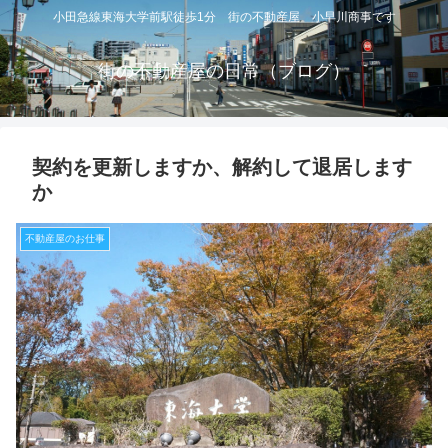
小田急線東海大学前駅徒歩1分 街の不動産屋 小早川商事です
街の不動産屋の日常（ブログ）
契約を更新しますか、解約して退居します
か
不動産屋のお仕事