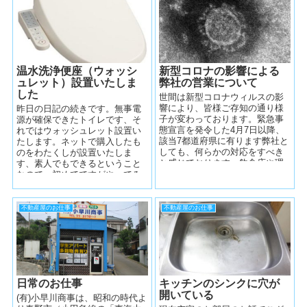
温水洗浄便座（ウォッシ
新型コロナの影響による
ュレット）設置いたしま
弊社の営業について
した
世間は新型コロナウィルスの影
響により、皆様ご存知の通り様
昨日の日記の続きです。無事電
子が変わっております。緊急事
源が確保できたトイレです、そ
態宣言を発令した4月7日以降、
れではウォッシュレット設置い
該当7都道府県に有ります弊社と
たします。ネットで購入したも
しても、何らかの対応をすべき
のをわたくしが設置いたしま
と感じております。飲食店や理
す、素人でもできるということ
髪店など、多大な影響が出てい
なので、初めてですがやってみ
る業種から...
ます。 温水洗浄便座設置までの
工程お伝...
不動産屋のお仕事
不動産屋のお仕事
日常のお仕事
キッチンのシンクに穴が
開いている
(有)小早川商事は、昭和の時代よ