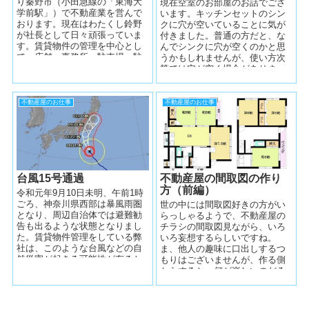
り秦野市（小田急線の「東海大
現在空室のお部屋のお話でござ
学前駅」）で不動産業を営んで
います。キッチンセットのシン
おります。現在はわたくし鈴野
クに穴が空いていることに気が
が社長として日々頑張っていま
付きました。普通の方だと、な
す。賃貸物件の管理を中心とし
んでシンクに穴が空くのかと思
て、店舗、事務所、駐車場、駐
うかもしれませんが、使い方次
輪場などの管理と、それに伴う
第では穴が空く場合がありま
賃...
す。やれやれ、いかがいたしま
しょうか・・・。...
不動産屋のお仕事
不動産屋のお仕事
台風15号通過
不動産屋の間取図の作り
方（前編）
令和元年9月10日未明、午前1時
ごろ、神奈川県西部は暴風雨圏
世の中には間取図好きの方がい
となり、周辺自治体では避難勧
らっしゃるようで、不動産屋の
告も出るような状態となりまし
チラシの間取図見ながら、いろ
た。賃貸物件管理をしている弊
いろ妄想するらしいですね。
社は、このような台風などの自
ま、他人の趣味に口出しするつ
然災害が起きる可能性が有ると
もりはございませんが、作る側
きは、とっても気を遣います。
からすると、何が楽しいのだろ
未...
う？？？と不思議でなりませ
ん。 間取図...