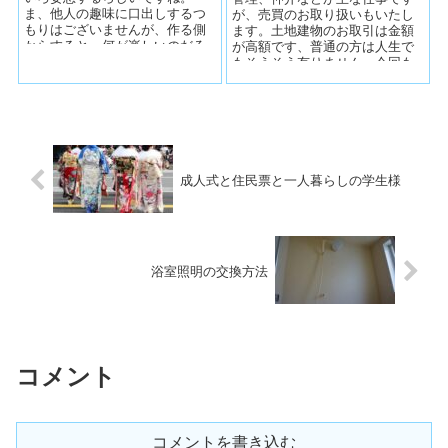
ま、他人の趣味に口出しするつ
が、売買のお取り扱いもいたし
もりはございませんが、作る側
ます。土地建物のお取引は金額
からすると、何が楽しいのだろ
が高額です、普通の方は人生で
う？？？と不思議でなりませ
もそうそう有りません。今回も
ん。 間取図...
売主様、買主様の大切な財産の
譲渡を行いまし...
成人式と住民票と一人暮らしの学生様
浴室照明の交換方法
コメント
コメントを書き込む