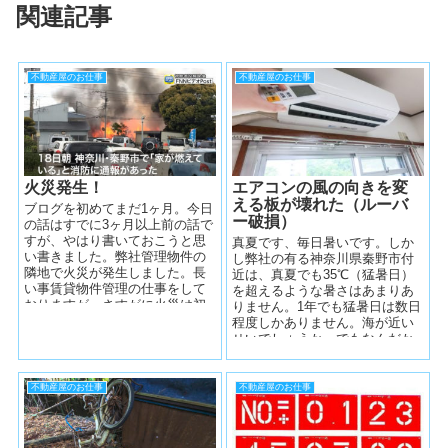
関連記事
不動産屋のお仕事
不動産屋のお仕事
火災発生！
エアコンの風の向きを変
える板が壊れた（ルーバ
ブログを初めてまだ1ヶ月。今日
ー破損）
の話はすでに3ヶ月以上前の話で
すが、やはり書いておこうと思
真夏です、毎日暑いです。しか
い書きました。弊社管理物件の
し弊社の有る神奈川県秦野市付
隣地で火災が発生しました。長
近は、真夏でも35℃（猛暑日）
い事賃貸物件管理の仕事をして
を超えるような暑さはあまりあ
おりますが、さすがに火災は初
りません。1年でも猛暑日は数日
めてです。当時の状況をお伝え
程度しかありません。海が近い
いたします...
せいでしょうか。でもなんだか
今年は違いますね・・・暑
い・・・。 ...
不動産屋のお仕事
不動産屋のお仕事