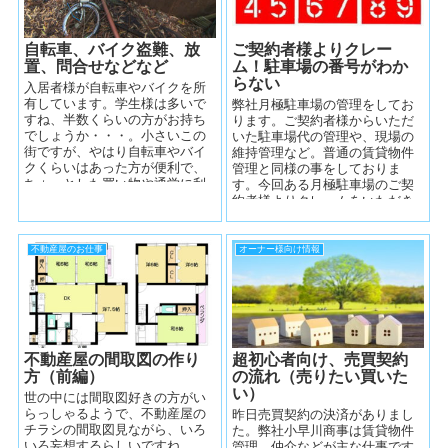
自転車、バイク盗難、放
ご契約者様よりクレー
置、問合せなどなど
ム！駐車場の番号がわか
らない
入居者様が自転車やバイクを所
有しています。学生様は多いで
弊社月極駐車場の管理をしてお
すね、半数くらいの方がお持ち
ります。ご契約者様からいただ
でしょうか・・・。小さいこの
いた駐車場代の管理や、現場の
街ですが、やはり自転車やバイ
維持管理など。普通の賃貸物件
クくらいはあった方が便利で、
管理と同様の事をしておりま
ちょっとした買い物や通学に利
す。今回ある月極駐車場のご契
用しています。そんな自転車・
約者様よりクレームをいただき
バイクのエピソ...
ました。「自分の停めている場
所が何番なのかわ...
不動産屋のお仕事
オーナー様向け情報
不動産屋の間取図の作り
超初心者向け、売買契約
方（前編）
の流れ（売りたい買いた
い）
世の中には間取図好きの方がい
らっしゃるようで、不動産屋の
昨日売買契約の決済がありまし
チラシの間取図見ながら、いろ
た。弊社小早川商事は賃貸物件
いろ妄想するらしいですね。
管理、仲介などが主な仕事です