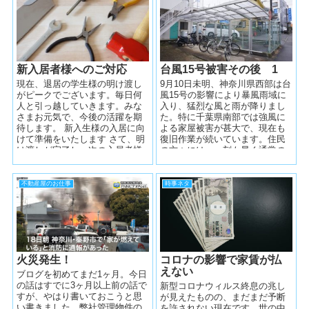
新入居者様へのご対応
台風15号被害その後 1
現在、退居の学生様の明け渡し
9月10日未明、神奈川県西部は台
がピークでございます。毎日何
風15号の影響により暴風雨域に
人と引っ越していきます。みな
入り、猛烈な風と雨が降りまし
さまお元気で、今後の活躍を期
た。特に千葉県南部では強風に
待します。 新入生様の入居に向
よる家屋被害が甚大で、現在も
けて準備をいたします さて、明
復旧作業が続いています。住民
け渡しが完了し、次の入居者様
の方々には、一刻も早く通常の
の為に、このお部屋を準備し...
暮らしに戻れるようお祈りいた
します。...
不動産屋のお仕事
時事ネタ
火災発生！
コロナの影響で家賃が払
えない
ブログを初めてまだ1ヶ月。今日
の話はすでに3ヶ月以上前の話で
新型コロナウィルス終息の兆し
すが、やはり書いておこうと思
が見えたものの、まだまだ予断
い書きました。弊社管理物件の
を許されない現在です。世の中