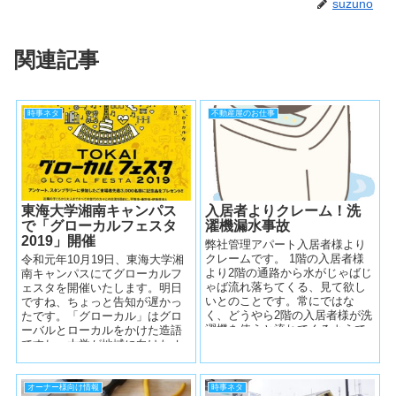
suzuno
関連記事
時事ネタ
不動産屋のお仕事
東海大学湘南キャンパス
入居者よりクレーム！洗
で「グローカルフェスタ
濯機漏水事故
2019」開催
弊社管理アパート入居者様より
クレームです。 1階の入居者様
令和元年10月19日、東海大学湘
より2階の通路から水がじゃばじ
南キャンパスにてグローカルフ
ゃば流れ落ちてくる、見て欲し
ェスタを開催いたします。明日
いとのことです。常にではな
ですね、ちょっと告知が遅かっ
く、どうやら2階の入居者様が洗
たです。「グローカル」はグロ
濯機を使うと流れてくるようで
ーバルとローカルをかけた造語
す。 現場へ行って確認してみま
ですね。大学が地域に向けたオ
す...
ープンキャンパスの一種です、
なかなか興...
オーナー様向け情報
時事ネタ