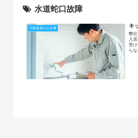
水道蛇口故障
キ
不動産屋のお仕事
弊社
入居
受け
らな