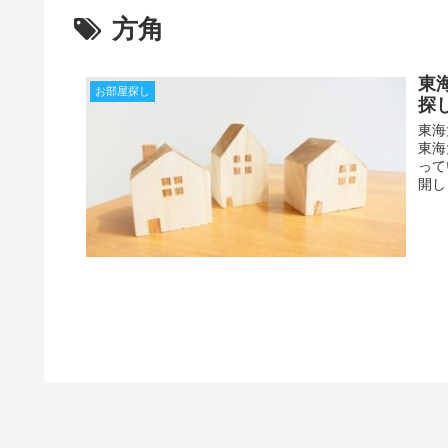
方角
東
お部屋探し
探
東海
東海
って
開し