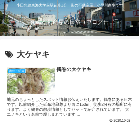
小田急線東海大学前駅徒歩1分 街の不動産屋 小早川商事です
街の不動産屋の日常（ブログ）
大ケヤキ
鶴巻の大ケヤキ
街のご紹介
地元のちょっとしたスポット情報お伝えいたします。鶴巻にある巨木
です。以前紹介した延命地蔵尊より西に150m、徒歩2分程の場所に有
ります。よく鶴巻の散歩情報としてセットで紹介されています。 大
エノキという名前で親しまれています ...
2020.10.02