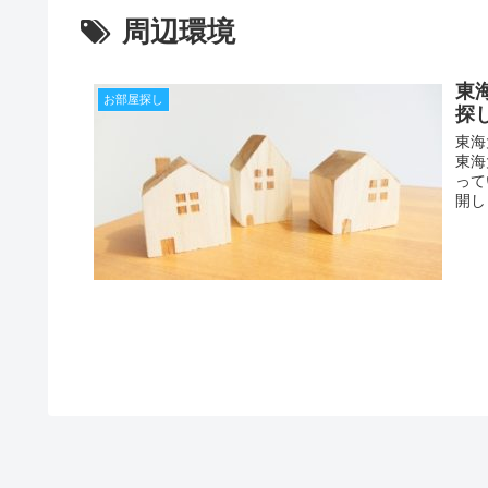
周辺環境
東
お部屋探し
探
東海
東海
って
開し