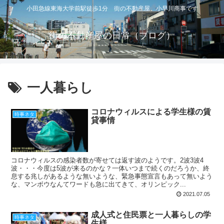
小田急線東海大学前駅徒歩1分 街の不動産屋 小早川商事です
街の不動産屋の日常（ブログ）
一人暮らし
コロナウィルスによる学生様の賃
時事ネタ
貸事情
コロナウィルスの感染者数が寄せては返す波のようです。2波3波4
波・・・今度は5波が来るのかな？一体いつまで続くのだろうか、終
息する兆しがあるような無いような、緊急事態宣言もあって無いよう
な、マンボウなんてワードも急に出てきて、オリンピック...
2021.07.05
成人式と住民票と一人暮らしの学
時事ネタ
生様