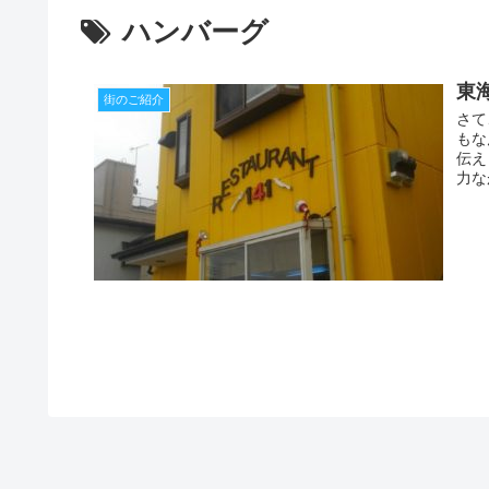
ハンバーグ
東
街のご紹介
さて
もな
伝え
力な